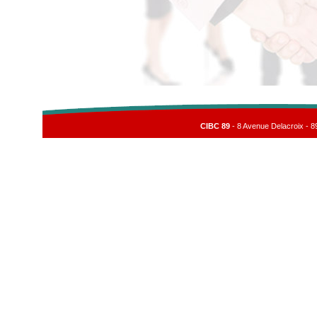
CIBC 89
- 8 Avenue Delacroix - 8