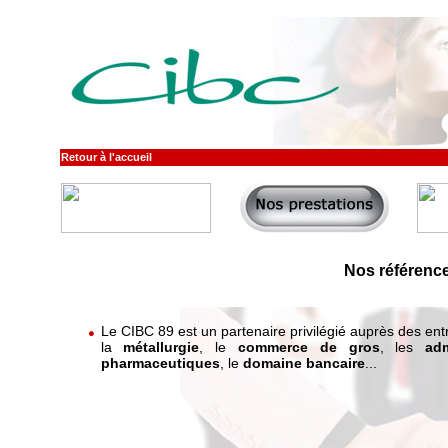
Retour à l'accueil
Nos référenc
Le CIBC 89 est un partenaire privilégié auprès des entr
la
métallurgie
, le
commerce de gros
, les
adm
pharmaceutiques
, le
domaine bancaire
...